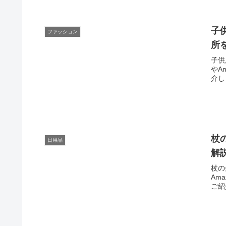
子
ファッション
所
子供
やA
介し
杖
日用品
解
杖の
Am
ご紹