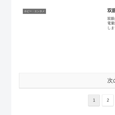
双
ホビー・エンタメ
双眼
電量
しま
次
1
2