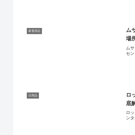
ム
家電用品
場
ムサ
セン
ロ
日用品
底
ロッ
ンタ