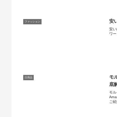
安
ファッション
安い
ワー
モ
日用品
底
モル
Am
ご紹