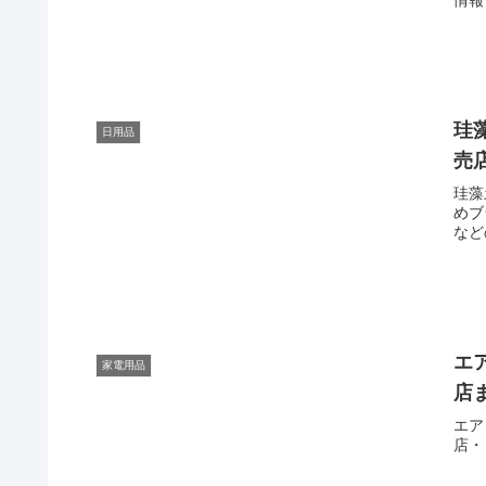
珪
日用品
売
珪藻
めブ
など
エ
家電用品
店
エア
店・