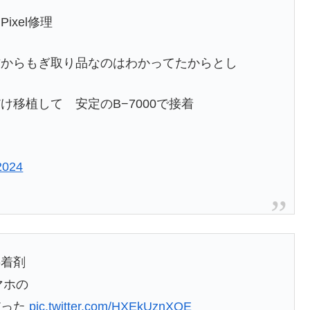
xel修理
古からもぎ取り品なのはわかってたからとし
移植して 安定のB−7000で接着
2024
接着剤
マホの
だった
pic.twitter.com/HXEkUznXQE