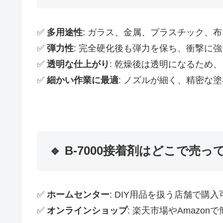
✅
多用途性
: ガラス、金属、プラスチック、
✅
弾力性
: 完全硬化後も弾力を保ち、衝撃に
✅
透明な仕上がり
: 乾燥後は透明になるため
✅
細かい作業に最適
: ノズルが細く、精密な
🔹 B-7000接着剤はどこで売っ
✅
ホームセンター
: DIY用品を扱う店舗で購
✅
オンラインショップ
: 楽天市場やAmazo