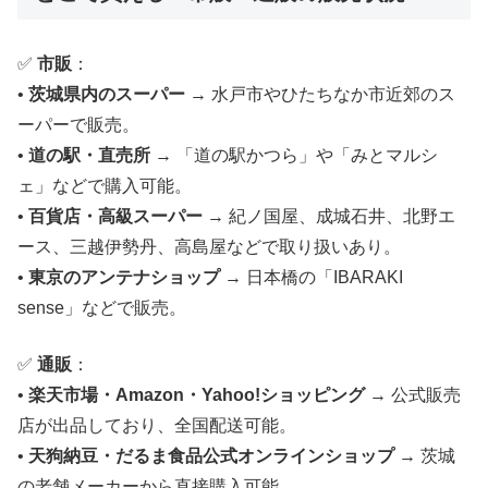
✅
市販
：
•
茨城県内のスーパー
→ 水戸市やひたちなか市近郊のス
ーパーで販売。
•
道の駅・直売所
→ 「道の駅かつら」や「みとマルシ
ェ」などで購入可能。
•
百貨店・高級スーパー
→ 紀ノ国屋、成城石井、北野エ
ース、三越伊勢丹、高島屋などで取り扱いあり。
•
東京のアンテナショップ
→ 日本橋の「IBARAKI
sense」などで販売。
✅
通販
：
•
楽天市場・Amazon・Yahoo!ショッピング
→ 公式販売
店が出品しており、全国配送可能。
•
天狗納豆・だるま食品公式オンラインショップ
→ 茨城
の老舗メーカーから直接購入可能。