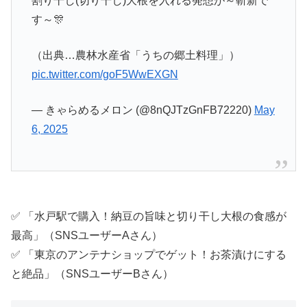
割り干し(切り干し)大根を入れる発想が～斬新で
す～🎊
（出典…農林水産省「うちの郷土料理」）
pic.twitter.com/goF5WwEXGN
— きゃらめるメロン (@8nQJTzGnFB72220)
May
6, 2025
✅ 「水戸駅で購入！納豆の旨味と切り干し大根の食感が
最高」（SNSユーザーAさん）
✅ 「東京のアンテナショップでゲット！お茶漬けにする
と絶品」（SNSユーザーBさん）