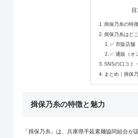
目
揖保乃糸の特
揖保乃糸はど
✅ 市販店舗
✅ 通販（オ
SNSの口コミ
まとめ｜揖保
揖保乃糸の特徴と魅力
「揖保乃糸」は、兵庫県手延素麺協同組合が