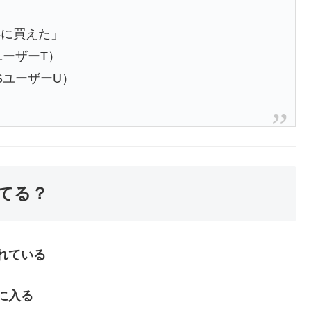
得に買えた」
ユーザーT）
SユーザーU）
てる？
れている
に入る