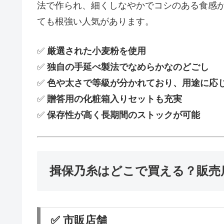
法で作られ、細くしなやかでコシのある食感
ても根強い人気があります。
✅
厳選された小麦粉を使用
✅
独自の手延べ製法でなめらかなのどごし
✅
色や太さで等級が分かれており、用途に応
✅
贈答用の化粧箱入りセットも充実
✅
保存性が高く長期間のストックが可能
揖保乃糸はどこで買える？販売
✅ 市販店舗