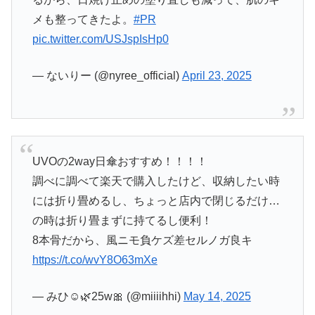
メも整ってきたよ。
#PR
pic.twitter.com/USJspIsHp0
— ないりー (@nyree_official)
April 23, 2025
UVOの2way日傘おすすめ！！！！
調べに調べて楽天で購入したけど、収納したい時
には折り畳めるし、ちょっと店内で閉じるだけ…
の時は折り畳まずに持てるし便利！
8本骨だから、風ニモ負ケズ差セルノガ良キ
https://t.co/wvY8O63mXe
— みひ☺︎🌿25w🎀 (@miiiihhi)
May 14, 2025