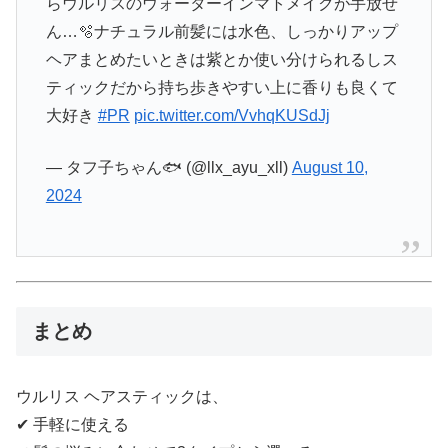
らウルリスのウォーターインマトメイクが手放せ
ん…🫧ナチュラル前髪には水色、しっかりアップ
ヘアまとめたいときは紫とか使い分けられるしス
ティックだから持ち歩きやすい上に香りも良くて
大好き
#PR
pic.twitter.com/VvhqKUSdJj
— タフ子ちゃん🐟 (@llx_ayu_xll)
August 10,
2024
まとめ
ウルリス ヘアスティックは、
✔︎ 手軽に使える