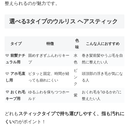
整えられるのが魅力です。
選べる3タイプのウルリス ヘアスティック
色
タイプ
特徴
こんな人におすすめ
味
🩵
前髪ナチ
固めすぎずふんわりキー
水
巻き髪前髪やうぶ毛を自
ュラル用
プ
色
然に整えたい人
ピ
🩷
アホ毛直
ピタッと固定、時間が経
頭頂部の浮き毛が気にな
ン
し用
っても崩れにくい
る人
ク
💜
おくれ毛
ゆるふわを保ちつつホー
おくれ毛を“ゆるかわ”に
紫
キープ用
ルド
整えたい人
どれも
スティックタイプで持ち運びしやすく、指も汚れに
くい
のがポイント！