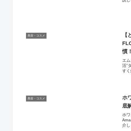
【
美容・コスメ
F
慣
エム
活”
すく
ホ
美容・コスメ
底
ホワ
Am
介し