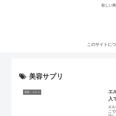
欲しい商
このサイトにつ
美容サプリ
エ
美容・コスメ
入
エル
こで
説し