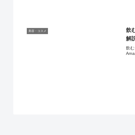
飲
美容・コスメ
解
飲む
Am