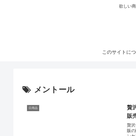
欲しい商
このサイトにつ
メントール
贅
日用品
販
贅沢
販の
ンケ