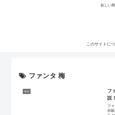
欲しい商
このサイトにつ
ファンタ 梅
フ
食品
説
ファ
自販
をご