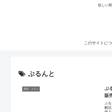
欲しい商
このサイトにつ
ぷるんと
ぷ
美容・コスメ
販
ぷる
解説
購入