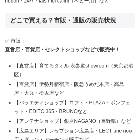
ribbon・24/7・fais moi calin!（ベビー用）など
どこで買える？市販・通販の販売状況
✅ 市販：
直営店・百貨店・セレクトショップなどで販売中！
【直営店】育てるタオル 表参道showroom（東京都港
区）
【百貨店】伊勢丹新宿店・阪急うめだ本店・高島
屋・大丸・松坂屋など
【バラエティショップ】ロフト・PLAZA・ボンフェ
ット・EDITO 365・BRUNOなど
【アンテナショップ】銀座NAGANO（長野県）など
【広島エリア】レセプション広島店・LECT une noix
店・ダレン・アーモンド曙店など