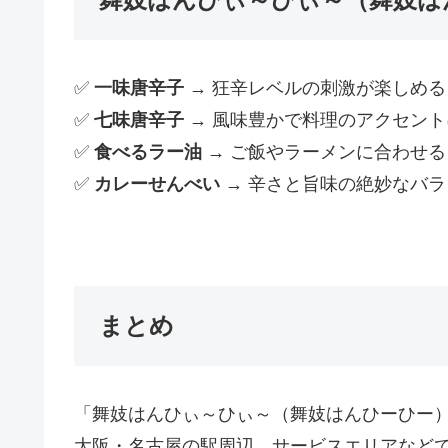
✅
一味唐辛子
→ 狂辛レベルの刺激が楽しめる
✅
七味唐辛子
→ 風味豊かで料理のアクセント
✅
食べるラー油
→ ご飯やラーメンに合わせる
✅
カレーせんべい
→ 辛さと旨味の絶妙なバラ
まとめ
「舞妓はんひぃ～ひぃ～（舞妓はんひーひー
大阪・名古屋の駅周辺、サービスエリアなどで