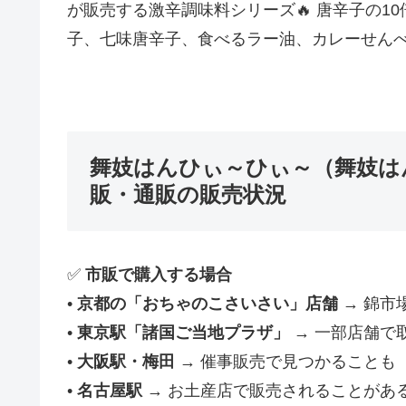
が販売する激辛調味料シリーズ🔥 唐辛子の1
子、七味唐辛子、食べるラー油、カレーせん
舞妓はんひぃ～ひぃ～（舞妓は
販・通販の販売状況
✅
市販で購入する場合
•
京都の「おちゃのこさいさい」店舗
→ 錦市
•
東京駅「諸国ご当地プラザ」
→ 一部店舗で
•
大阪駅・梅田
→ 催事販売で見つかることも
•
名古屋駅
→ お土産店で販売されることがあ