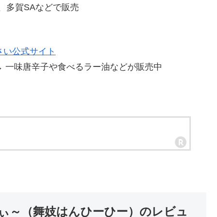
A、多賀SAなどで販売
さい公式サイト
→ 一味唐辛子や食べるラー油などが販売中
ひぃ～（舞妓はんひーひー）のレビュ