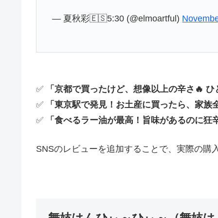
— 夏秋彩🇪🇸5:30 (@elmoartful)
Novembe
✅
「京都で買ったけど、想像以上の辛さ🔥 ひと
✅
「東京駅で発見！お土産に買ったら、家族全員ひ
✅
「食べるラー油が最高！旨味があるのに狂辛
SNSのレビューを追加することで、実際の購
舞妓はんひぃ～ひぃ～（舞妓は