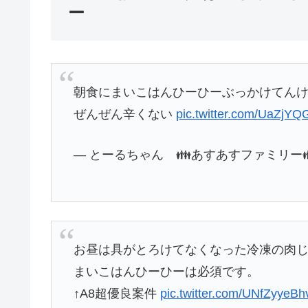
ー
朝食にまいこはんひーひーぶっかけてん
ぜんぜん辛くない
pic.twitter.com/UaZjY
— とーるちゃん 👪あすあすファミリー👪 (@
お昼は具がとろけてなくなった冷凍の肉じ
まいこはんひーひーは必須です。
↑A8超優良案件
pic.twitter.com/UNfZyyeBh