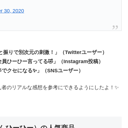
r 30, 2020
振りで別次元の刺激！」（Twitterユーザー）
ーひー言ってる🤣」（Instagram投稿）
でクセになる✨」（SNSユーザー）
入者のリアルな感想を参考にできるようにしたよ！✨
んひーひー）の人気商品