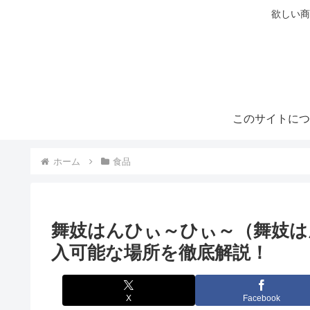
欲しい商
このサイトにつ
ホーム
食品
舞妓はんひぃ～ひぃ～（舞妓は
入可能な場所を徹底解説！
X
Facebook