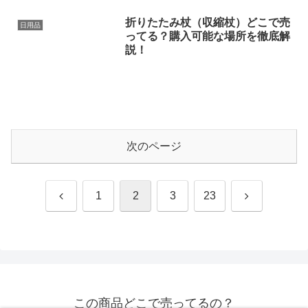
折りたたみ杖（収縮杖）どこで売
日用品
ってる？購入可能な場所を徹底解
説！
次のページ
前
次
1
2
3
23
へ
へ
この商品どこで売ってるの？