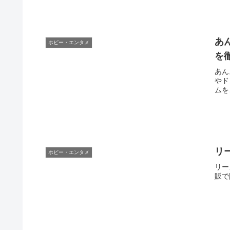
あ
ホビー・エンタメ
を
あん
やド
ムを
リ
ホビー・エンタメ
リー
販で