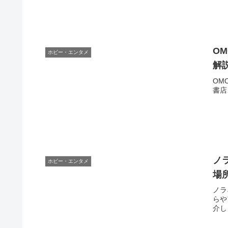
O
ホビー・エンタメ
解
OM
書店
ノ
ホビー・エンタメ
場
ノラ
らや
介し