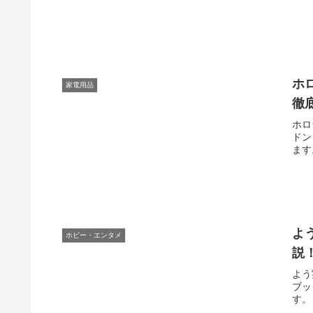
ホ
家電用品
徹
ホロ
ドン
ます
よ
ホビー・エンタメ
説
よう
ブッ
す。