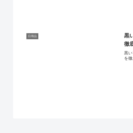
黒
日用品
徹
黒い
を徹