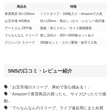
商品名
特徴
青雲商店 91×130mm
ソフトタイプ・100枚入り・Amazonで人気
お宝市場 #40厚め
91×129mm・厚みしっかり・レビュー高評価
アートエム OPP袋
国産・30ミクロン・サイズ展開豊富
でらなんなん スリーブ
推し活向け・300〜3000枚セットあり
グリンパス スリーブ
300枚セット・コスパ重視・楽天で人気
SNSの口コミ・レビュー紹介
🗣️「お宝市場のスリーブ、厚めで安心感ある！」
🗣️「Amazonで青雲商店の買ったら、サイズぴったりで感
動」
🗣️「でらなんなんのスリーブ、ライブ遠征用にまとめ買