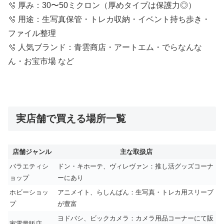
🫧 厚み：30〜50ミクロン（厚めタイプは保護力◎）
🫧 用途：生写真保管・トレカ収納・イベント持ち歩き・
ファイル整理
🫧 人気ブランド：青雲商店・アートエム・でらなんな
ん・お宝市場 など
実店舗で買える場所一覧
店舗ジャンル
主な取扱店
バラエティシ
ドン・キホーテ、ヴィレヴァン：推し活グッズコーナ
ョップ
ーにあり
ホビーショッ
アニメイト、らしんばん：生写真・トレカ用スリーブ
プ
が豊富
ヨドバシ、ビックカメラ：カメラ用品コーナーにて販
家電量販店