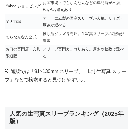
お宝市場・でらなんなんなどの専門店が出店。
Yahoo!ショッピング
PayPay還元あり
アートエム製の国産スリーブが人気。サイズ・
楽天市場
厚みが選べる
推し活グッズ専門店。生写真スリーブの種類が
でらなんなん公式
豊富
お口の専門店・文具
スリーブ専門カテゴリあり。厚さや枚数で選べ
系通販
る
💡 通販では「91×130mm スリーブ」「L判 生写真 スリー
ブ」などで検索すると見つけやすいよ！
人気の生写真スリーブランキング（2025年
版）