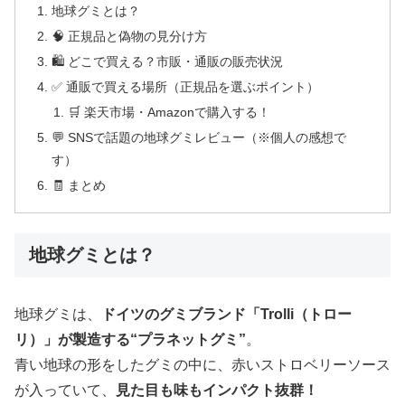
地球グミとは？
🧠 正規品と偽物の見分け方
🛍️ どこで買える？市販・通販の販売状況
✅ 通販で買える場所（正規品を選ぶポイント）
🛒 楽天市場・Amazonで購入する！
💬 SNSで話題の地球グミレビュー（※個人の感想で
す）
🧾 まとめ
地球グミとは？
地球グミは、
ドイツのグミブランド「Trolli（トロー
リ）」が製造する“プラネットグミ”
。
青い地球の形をしたグミの中に、赤いストロベリーソース
が入っていて、
見た目も味もインパクト抜群！