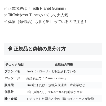
✅ 正式名称は「Trolli Planet Gummi」
✅ TikTokやYouTubeでバズって大人気
✅ 偽物（類似品）も多く出回っているので注意！
🧠 正規品と偽物の見分け方
チェック項目
正規品の特徴
ブランド名
Trolli（トローリ）と明記されている
パッケージ
英語表記で「Planet Gummi」
販売元
Trolli社または正規輸入代理店（豊産業など）
価格帯
1袋（4個入り）で600〜900円前後が目安
味・食感
モチッとした弾力と中の甘酸っぱいソースが特徴