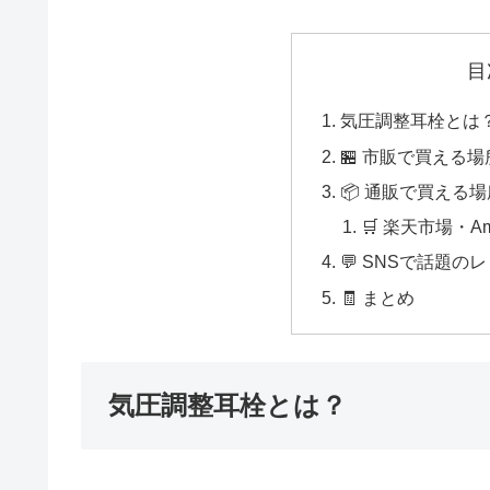
目
気圧調整耳栓とは
🏪 市販で買える場
📦 通販で買える
🛒 楽天市場・A
💬 SNSで話題
🧾 まとめ
気圧調整耳栓とは？